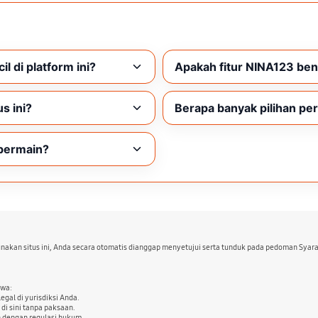
l di platform ini?
Apakah fitur NINA123 ben
s ini?
Berapa banyak pilihan pe
 bermain?
akan situs ini, Anda secara otomatis dianggap menyetujui serta tunduk pada pedoman Syar
hwa:
egal di yurisdiksi Anda.
di sini tanpa paksaan.
n dengan regulasi hukum.