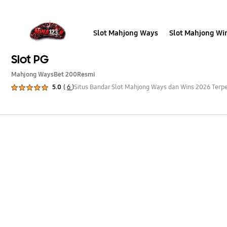
Skip
to
content
Slot Mahjong Ways
Slot Mahjong Wi
Slot PG
Mahjong Ways
Bet 200
Resmi
Peringkat Produk :
5.0
(
6
)
Situs Bandar Slot Mahjong Ways dan Wins 2026 Terp
Jumlah Peringkat :