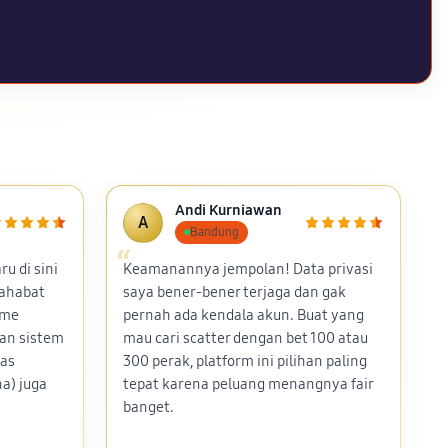
Andi Kurniawan
A
Bandung
ru di sini
Keamanannya jempolan! Data privasi
sahabat
saya bener-bener terjaga dan gak
ame
pernah ada kendala akun. Buat yang
dan sistem
mau cari scatter dengan bet 100 atau
pas
300 perak, platform ini pilihan paling
a) juga
tepat karena peluang menangnya fair
banget.